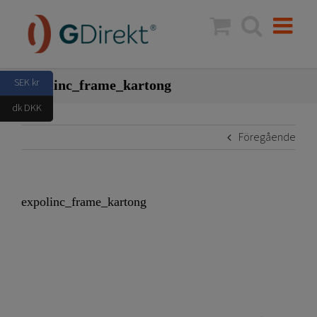
Fortsätt
till
innehållet
SEK kr
expolinc_frame_kartong
dk DKK
Föregående
expolinc_frame_kartong