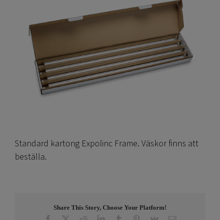
Standard kartong Expolinc Frame. Väskor finns att
beställa.
Share This Story, Choose Your Platform!
Facebook
X
Reddit
LinkedIn
Tumblr
Pinterest
Vk
E-