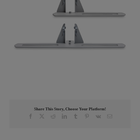
Share This Story, Choose Your Platform!
Facebook
X
Reddit
LinkedIn
Tumblr
Pinterest
Vk
E-
post