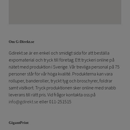
Om G-Direkt.se
Gdirekt.se är en enkel och smidigt sida för att beställa
expomaterial och tryck till företag. Ett tryckeri online på
nätet med produktion i Sverige. Vår trevliga personal på 75
personer står för vår höga kvalité. Produkterna kan vara
rolluper, banderoller, tryckt tyg och broschyrer, foldrar
samt visitkort. Tryck produktionen sker online med snabb
leverans till rätt pris. Vid frågor kontakta oss på
info@gdirekt.se
eller 011-251515
GigantPrint