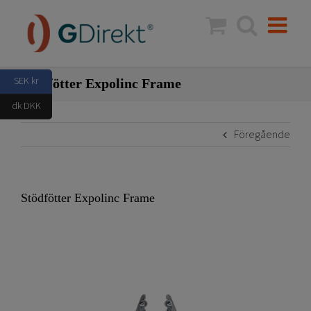
Fortsätt
till
innehållet
SEK kr
Stödfötter Expolinc Frame
dk DKK
Föregående
Stödfötter Expolinc Frame