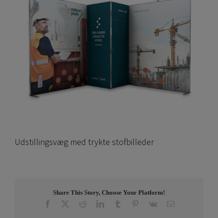
Udstillingsvæg med trykte stofbilleder
Share This Story, Choose Your Platform!
Facebook
X
Reddit
LinkedIn
Tumblr
Pinterest
Vk
E-
post