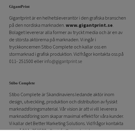
GigantPrint
Gigantprint är en helhetsleverantör i den grafiska branschen
på den nordiska marknaden.
www.gigantprint.se
.
Bolaget levererar alla former av tryckt media och är en av
de största aktörerna på marknaden. Vi ingår i
tryckkoncernen Stibo Complete och kallar oss en
stormarknad i grafisk produktion. Vid frågor kontakta oss på
011- 251500 eller
info@gigantprint.se
Stibo Complete
Stibo Complete är Skandinaviens ledande aktör inom
design, utveckling, produktion och distribution av fysiskt
marknadsföringsmaterial. Vår vision är att vi vill leverera
marknadsföring som skapar maximal effekt för våra kunder.
Vi kallar det Better Marketing Solutions. Vid frågor kontakta
oss på 011- 251500 eller
info@gigantprint.se