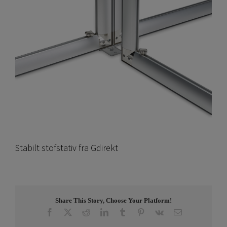
Stabilt stofstativ fra Gdirekt
Share This Story, Choose Your Platform!
Facebook
X
Reddit
LinkedIn
Tumblr
Pinterest
Vk
E-
post