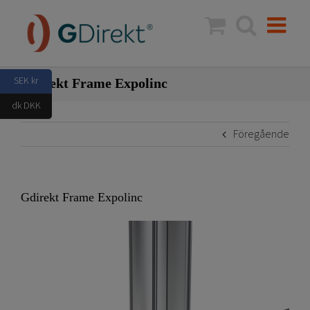
Fortsätt
till
innehållet
SEK kr
Gdirekt Frame Expolinc
dk DKK
Föregående
Gdirekt Frame Expolinc