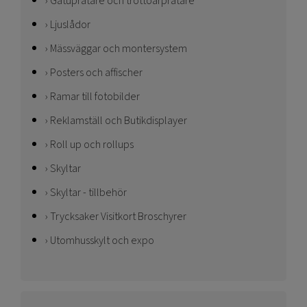
Gatupratare och trottoarpratare
Ljuslådor
Mässväggar och montersystem
Posters och affischer
Ramar till fotobilder
Reklamställ och Butikdisplayer
Roll up och rollups
Skyltar
Skyltar - tillbehör
Trycksaker Visitkort Broschyrer
Utomhusskylt och expo