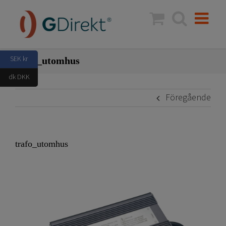
Fortsätt
till
innehållet
SEK kr
trafo_utomhus
dk DKK
Föregående
trafo_utomhus