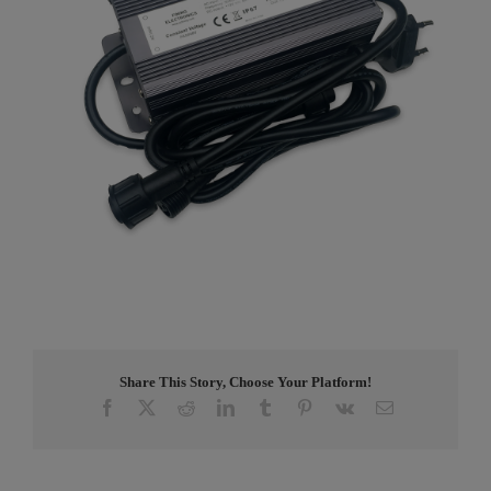
Share This Story, Choose Your Platform!
Facebook
X
Reddit
LinkedIn
Tumblr
Pinterest
Vk
E-
post