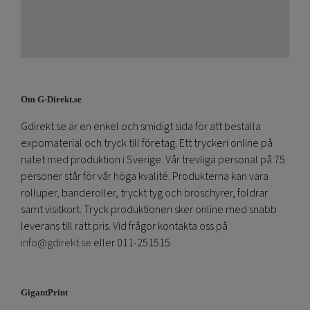
Om G-Direkt.se
Gdirekt.se är en enkel och smidigt sida för att beställa
expomaterial och tryck till företag. Ett tryckeri online på
nätet med produktion i Sverige. Vår trevliga personal på 75
personer står för vår höga kvalité. Produkterna kan vara
rolluper, banderoller, tryckt tyg och broschyrer, foldrar
samt visitkort. Tryck produktionen sker online med snabb
leverans till rätt pris. Vid frågor kontakta oss på
info@gdirekt.se
eller 011-251515
GigantPrint