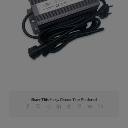
Share This Story, Choose Your Platform!
Facebook
X
Reddit
LinkedIn
Tumblr
Pinterest
Vk
E-
post