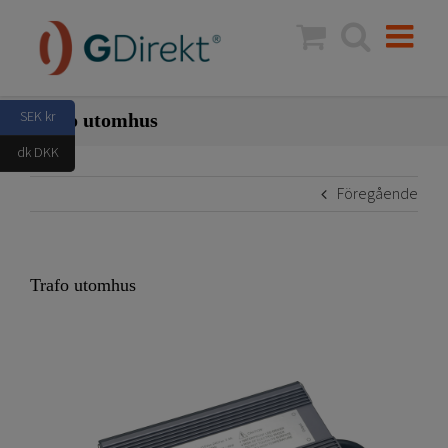
Fortsätt
till
innehållet
SEK kr
Trafo utomhus
dk DKK
Föregående
Trafo utomhus