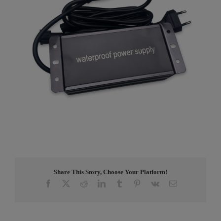
Share This Story, Choose Your Platform!
Facebook
X
Reddit
LinkedIn
Tumblr
Pinterest
Vk
E-
post