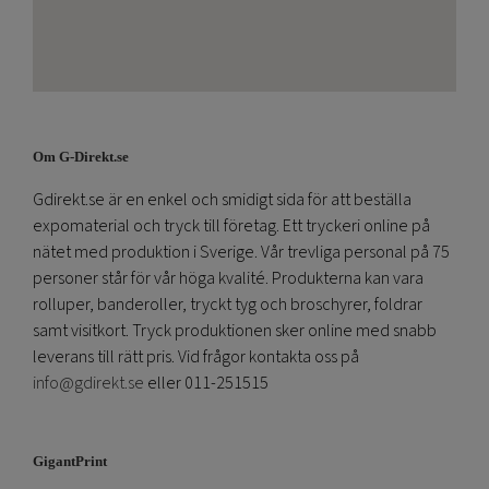
Om G-Direkt.se
Gdirekt.se är en enkel och smidigt sida för att beställa
expomaterial och tryck till företag. Ett tryckeri online på
nätet med produktion i Sverige. Vår trevliga personal på 75
personer står för vår höga kvalité. Produkterna kan vara
rolluper, banderoller, tryckt tyg och broschyrer, foldrar
samt visitkort. Tryck produktionen sker online med snabb
leverans till rätt pris. Vid frågor kontakta oss på
info@gdirekt.se
eller 011-251515
GigantPrint