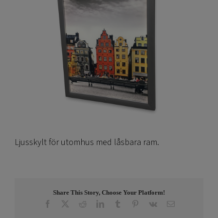
Ljusskylt för utomhus med låsbara ram.
Share This Story, Choose Your Platform!
Facebook
X
Reddit
LinkedIn
Tumblr
Pinterest
Vk
E-
post