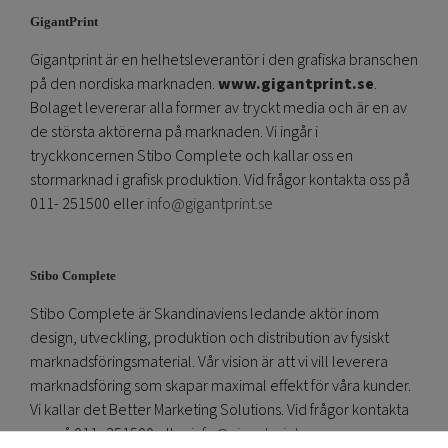
GigantPrint
Gigantprint är en helhetsleverantör i den grafiska branschen
på den nordiska marknaden.
www.gigantprint.se
.
Bolaget levererar alla former av tryckt media och är en av
de största aktörerna på marknaden. Vi ingår i
tryckkoncernen Stibo Complete och kallar oss en
stormarknad i grafisk produktion. Vid frågor kontakta oss på
011- 251500 eller
info@gigantprint.se
Stibo Complete
Stibo Complete är Skandinaviens ledande aktör inom
design, utveckling, produktion och distribution av fysiskt
marknadsföringsmaterial. Vår vision är att vi vill leverera
marknadsföring som skapar maximal effekt för våra kunder.
Vi kallar det Better Marketing Solutions. Vid frågor kontakta
oss på 011- 251500 eller
info@gigantprint.se