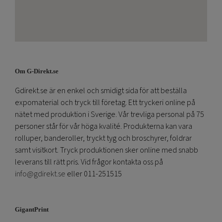
Om G-Direkt.se
Gdirekt.se är en enkel och smidigt sida för att beställa
expomaterial och tryck till företag. Ett tryckeri online på
nätet med produktion i Sverige. Vår trevliga personal på 75
personer står för vår höga kvalité. Produkterna kan vara
rolluper, banderoller, tryckt tyg och broschyrer, foldrar
samt visitkort. Tryck produktionen sker online med snabb
leverans till rätt pris. Vid frågor kontakta oss på
info@gdirekt.se
eller 011-251515
GigantPrint