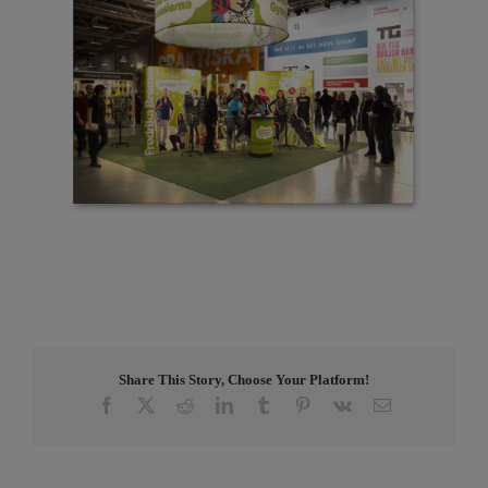
Share This Story, Choose Your Platform!
Facebook
X
Reddit
LinkedIn
Tumblr
Pinterest
Vk
E-
post