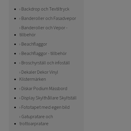
Backdrop och Textiltryck
Banderoller och Fasadvepor
Banderoller och Vepor -
tillbehör
Beachflaggor
Beachflaggor - tillbehör
Broschyrställ och infoställ
Dekaler Dekor Vinyl
Klistermärken
Diskar Podium Mässbord
Display Skylthållare Skyltställ
Fototapet med egen bild
Gatupratare och
trottoarpratare