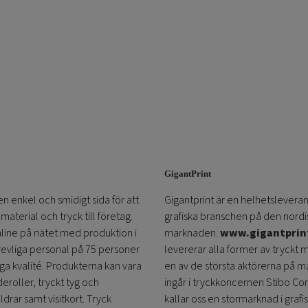
GigantPrint
en enkel och smidigt sida för att
Gigantprint är en helhetsleveran
aterial och tryck till företag.
grafiska branschen på den nordi
online på nätet med produktion i
marknaden.
www.gigantprin
trevliga personal på 75 personer
levererar alla former av tryckt 
öga kvalité. Produkterna kan vara
en av de största aktörerna på m
eroller, tryckt tyg och
ingår i tryckkoncernen Stibo C
ldrar samt visitkort. Tryck
kallar oss en stormarknad i grafi