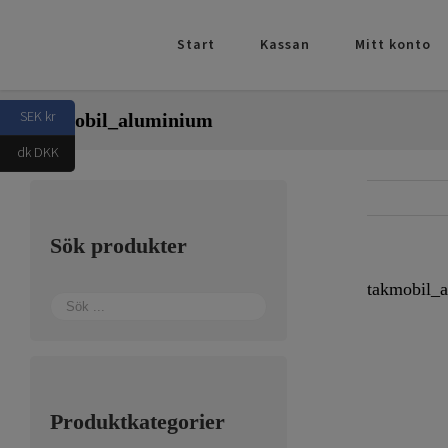
Fortsätt
till
Start
Kassan
Mitt konto
innehållet
SEK kr
takmobil_aluminium
dk DKK
Sök produkter
takmobil_
Produktkategorier