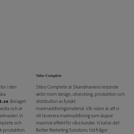
Stibo Complete
tör i den
Stibo Complete är Skandinaviens ledande
ska
aktör inom design, utveckling, produktion och
t.se
. Bolaget
distribution av fysiskt
media och är
marknadsföringsmaterial. Vår vision är att vi
arknaden. Vi
vill leverera marknadsföring som skapar
omplete och
maximal effekt för våra kunder. Vi kallar det
sk produktion.
Better Marketing Solutions. Vid frågor