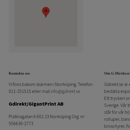
Kontakta oss
Om G-Direkt.se
Vi finns bakom skärmen i Norrköping. Telefon
Gdirekt.se är 
011-251515 eller mail
info@gdirekt.se
beställa expom
Ett tryckeri 
Gdirekt/GigantPrint AB
Sverige. Vår 
står för vår h
Platinagatan 6 602 23 Norrköping Org. nr:
rolluper, band
556630-2773
broschyrer, fo