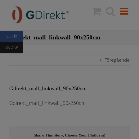
Fortsätt
till
innehållet
SEK kr
Gdirekt_mall_linkwall_90x250cm
dk DKK
Föregående
Gdirekt_mall_linkwall_90x250cm
Gdirekt_mall_linkwall_90x250cm
Share This Story, Choose Your Platform!