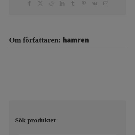
Facebook
X
Reddit
LinkedIn
Tumblr
Pinterest
Vk
E-
post
hamren
Om författaren:
Sök produkter