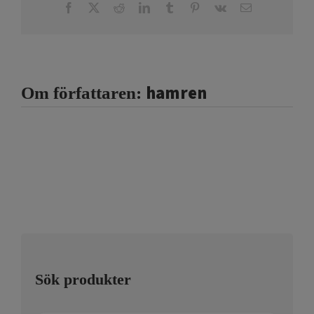
Facebook
X
Reddit
LinkedIn
Tumblr
Pinterest
Vk
E-
post
hamren
Om författaren:
Sök produkter