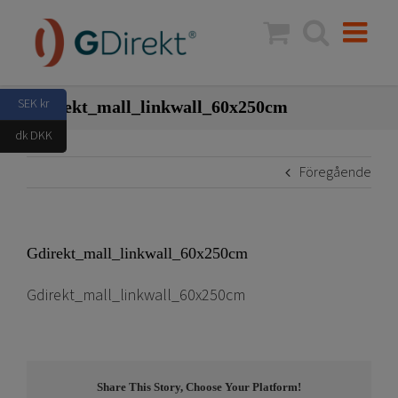
Fortsätt
till
innehållet
SEK kr
Gdirekt_mall_linkwall_60x250cm
dk DKK
Föregående
Gdirekt_mall_linkwall_60x250cm
Gdirekt_mall_linkwall_60x250cm
Share This Story, Choose Your Platform!