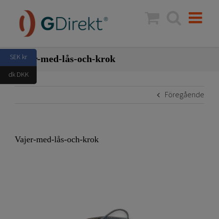
Fortsätt
till
innehållet
SEK kr
Vajer-med-lås-och-krok
dk DKK
Föregående
Vajer-med-lås-och-krok