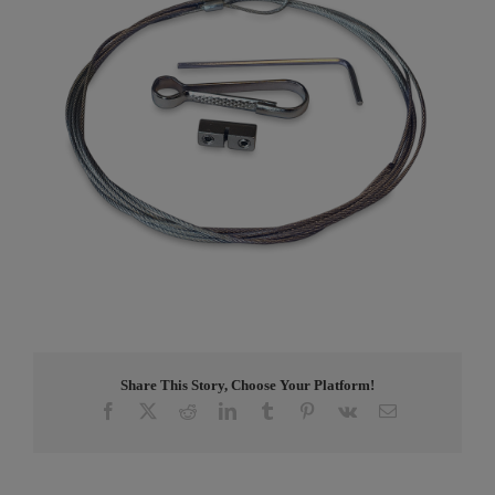
Share This Story, Choose Your Platform!
Facebook
X
Reddit
LinkedIn
Tumblr
Pinterest
Vk
E-
post