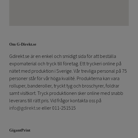
Om G-Direkt.se
Gdirekt.se är en enkel och smidigt sida för att beställa
expomaterial och tryck till företag. Ett tryckeri online på
nätet med produktion i Sverige. Vår trevliga personal på 75
personer står för vår höga kvalité. Produkterna kan vara
rolluper, banderoller, tryckt tyg och broschyrer, foldrar
samt visitkort. Tryck produktionen sker online med snabb
leverans till rätt pris. Vid frågor kontakta oss på
info@gdirekt.se
eller 011-251515
GigantPrint