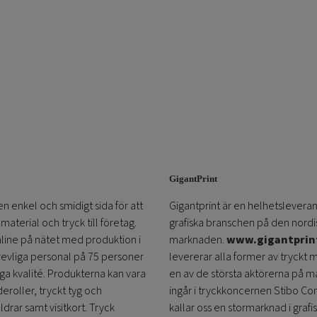
GigantPrint
en enkel och smidigt sida för att
Gigantprint är en helhetsleveran
aterial och tryck till företag.
grafiska branschen på den nordi
online på nätet med produktion i
marknaden.
www.gigantprin
trevliga personal på 75 personer
levererar alla former av tryckt 
öga kvalité. Produkterna kan vara
en av de största aktörerna på m
eroller, tryckt tyg och
ingår i tryckkoncernen Stibo C
ldrar samt visitkort. Tryck
kallar oss en stormarknad i grafi