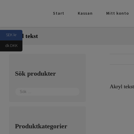
Fortsätt
till
Start
Kassan
Mitt konto
innehållet
SEK kr
Akryl tekst
dk DKK
Sök produkter
Akryl tekst
Produktkategorier