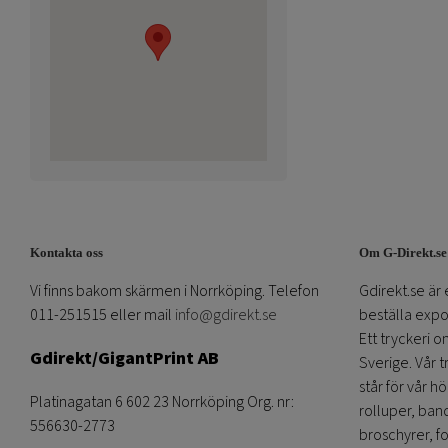
Kontakta oss
Om G-Direkt.se
Vi finns bakom skärmen i Norrköping. Telefon
Gdirekt.se är 
011-251515 eller mail
info@gdirekt.se
beställa expom
Ett tryckeri 
Gdirekt/GigantPrint AB
Sverige. Vår 
står för vår h
Platinagatan 6 602 23 Norrköping Org. nr:
rolluper, band
556630-2773
broschyrer, fo