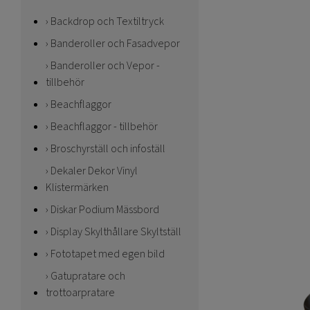
Backdrop och Textiltryck
Banderoller och Fasadvepor
Banderoller och Vepor -
tillbehör
Beachflaggor
Beachflaggor - tillbehör
Broschyrställ och infoställ
Dekaler Dekor Vinyl
Klistermärken
Diskar Podium Mässbord
Display Skylthållare Skyltställ
Fototapet med egen bild
Gatupratare och
trottoarpratare