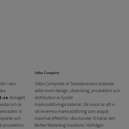
Stibo Complete
tör i den
Stibo Complete är Skandinaviens ledande
ska
aktör inom design, utveckling, produktion och
t.se
. Bolaget
distribution av fysiskt
media och är
marknadsföringsmaterial. Vår vision är att vi
arknaden. Vi
vill leverera marknadsföring som skapar
omplete och
maximal effekt för våra kunder. Vi kallar det
sk produktion.
Better Marketing Solutions. Vid frågor