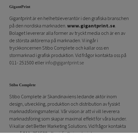
GigantPrint
Gigantprint är en helhetsleverantör i den grafiska branschen
på den nordiska marknaden.
www.gigantprint.se
.
Bolaget levererar alla former av tryckt media och är en av
de största aktörerna på marknaden. Vi ingår i
tryckkoncernen Stibo Complete och kallar oss en
stormarknad i grafisk produktion. Vid frågor kontakta oss på
011- 251500 eller
info@gigantprint.se
Stibo Complete
Stibo Complete är Skandinaviens ledande aktör inom
design, utveckling, produktion och distribution av fysiskt
marknadsföringsmaterial. Vår vision är att vi vill leverera
marknadsföring som skapar maximal effekt för våra kunder.
Vi kallar det Better Marketing Solutions. Vid frågor kontakta
oss på 011- 251500 eller
info@gigantprint.se