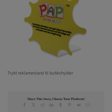
Trykt reklamestand til butikshylder
Share This Story, Choose Your Platform!
Facebook
X
Reddit
LinkedIn
Tumblr
Pinterest
Vk
E-
post