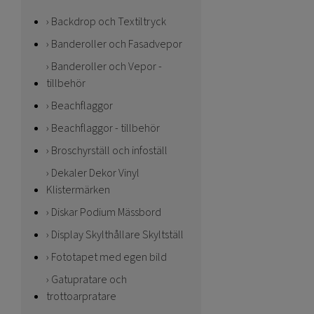
Backdrop och Textiltryck
Banderoller och Fasadvepor
Banderoller och Vepor -
tillbehör
Beachflaggor
Beachflaggor - tillbehör
Broschyrställ och infoställ
Dekaler Dekor Vinyl
Klistermärken
Diskar Podium Mässbord
Display Skylthållare Skyltställ
Fototapet med egen bild
Gatupratare och
trottoarpratare