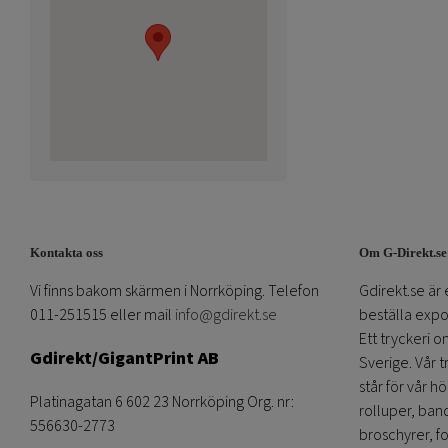
Kontakta oss
Om G-Direkt.se
Vi finns bakom skärmen i Norrköping. Telefon
Gdirekt.se är 
011-251515 eller mail
info@gdirekt.se
beställa expom
Ett tryckeri 
Gdirekt/GigantPrint AB
Sverige. Vår 
står för vår h
Platinagatan 6 602 23 Norrköping Org. nr:
rolluper, band
556630-2773
broschyrer, fo