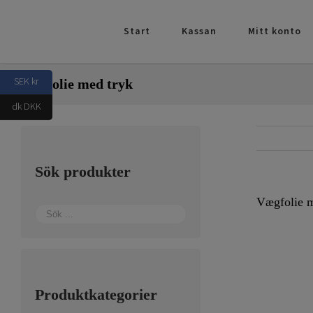
Fortsätt
till
Start
Kassan
Mitt konto
innehållet
SEK kr
Vægfolie med tryk
dk DKK
Sök produkter
Vægfolie m
Produktkategorier