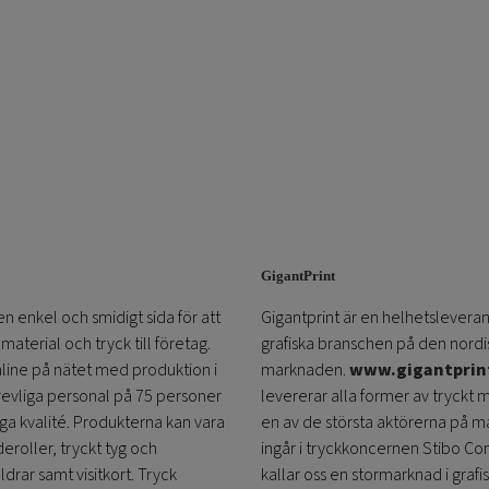
GigantPrint
en enkel och smidigt sida för att
Gigantprint är en helhetsleveran
aterial och tryck till företag.
grafiska branschen på den nordi
online på nätet med produktion i
marknaden.
www.gigantprin
trevliga personal på 75 personer
levererar alla former av tryckt 
öga kvalité. Produkterna kan vara
en av de största aktörerna på m
eroller, tryckt tyg och
ingår i tryckkoncernen Stibo C
ldrar samt visitkort. Tryck
kallar oss en stormarknad i grafi