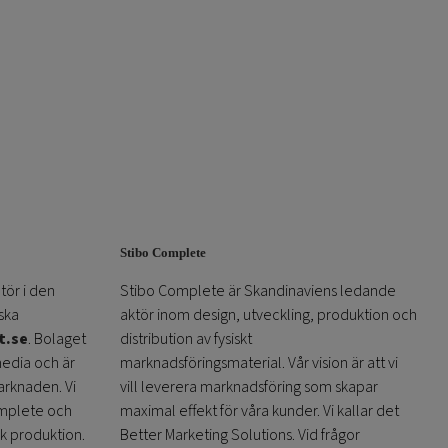
Stibo Complete
tör i den
Stibo Complete är Skandinaviens ledande
ska
aktör inom design, utveckling, produktion och
t.se
. Bolaget
distribution av fysiskt
media och är
marknadsföringsmaterial. Vår vision är att vi
arknaden. Vi
vill leverera marknadsföring som skapar
omplete och
maximal effekt för våra kunder. Vi kallar det
sk produktion.
Better Marketing Solutions. Vid frågor