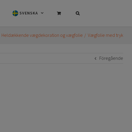
SVENSKA
Heldækkende vægdekoration og vægfolie
Vægfolie med tryk
Föregående