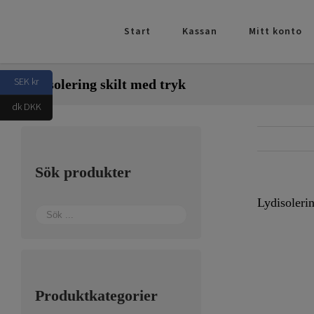
Fortsätt
till
Start
Kassan
Mitt konto
innehållet
SEK kr
Lydisolering skilt med tryk
dk DKK
Sök produkter
Lydisolerin
Produktkategorier