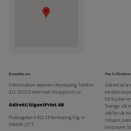
Kontakta oss
Om G-Direkt.se
Vi finns bakom skärmen i Norrköping. Telefon
Gdirekt.se är 
011-251515 eller mail
info@gdirekt.se
beställa expom
Ett tryckeri 
Gdirekt/GigantPrint AB
Sverige. Vår 
står för vår h
Platinagatan 6 602 23 Norrköping Org. nr:
rolluper, band
556630-2773
broschyrer, fo