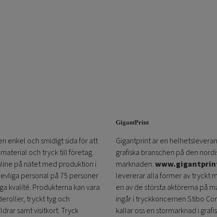
GigantPrint
en enkel och smidigt sida för att
Gigantprint är en helhetsleveran
aterial och tryck till företag.
grafiska branschen på den nordi
online på nätet med produktion i
marknaden.
www.gigantprin
trevliga personal på 75 personer
levererar alla former av tryckt 
öga kvalité. Produkterna kan vara
en av de största aktörerna på m
eroller, tryckt tyg och
ingår i tryckkoncernen Stibo C
ldrar samt visitkort. Tryck
kallar oss en stormarknad i grafi