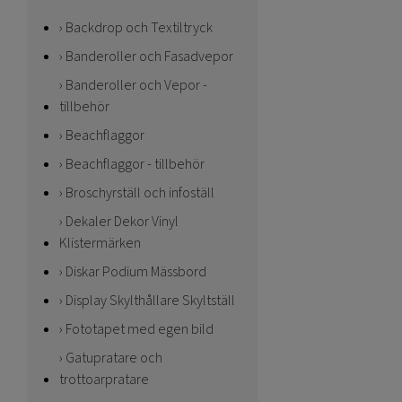
Backdrop och Textiltryck
Banderoller och Fasadvepor
Banderoller och Vepor -
tillbehör
Beachflaggor
Beachflaggor - tillbehör
Broschyrställ och infoställ
Dekaler Dekor Vinyl
Klistermärken
Diskar Podium Mässbord
Display Skylthållare Skyltställ
Fototapet med egen bild
Gatupratare och
trottoarpratare