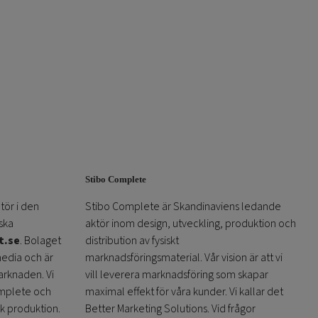
Stibo Complete
tör i den
Stibo Complete är Skandinaviens ledande
ska
aktör inom design, utveckling, produktion och
t.se
. Bolaget
distribution av fysiskt
media och är
marknadsföringsmaterial. Vår vision är att vi
arknaden. Vi
vill leverera marknadsföring som skapar
omplete och
maximal effekt för våra kunder. Vi kallar det
sk produktion.
Better Marketing Solutions. Vid frågor