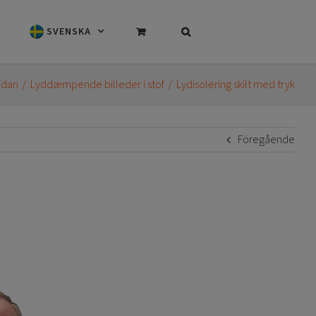
SVENSKA
idan
Lyddæmpende billeder i stof
Lydisolering skilt med tryk
Föregående