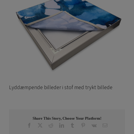
Lyddæmpende billeder i stof med trykt billede
Share This Story, Choose Your Platform!
Facebook
X
Reddit
LinkedIn
Tumblr
Pinterest
Vk
E-
post