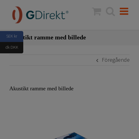
Fortsätt
till
innehållet
SEK kr
Akustikt ramme med billede
dk DKK
Föregående
Akustikt ramme med billede