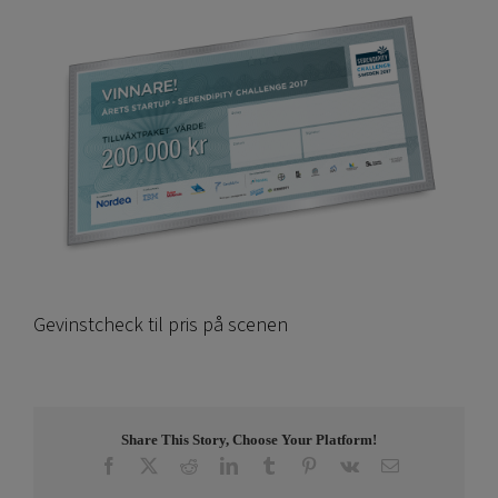
Gevinstcheck til pris på scenen
Share This Story, Choose Your Platform!
Facebook
X
Reddit
LinkedIn
Tumblr
Pinterest
Vk
E-
post