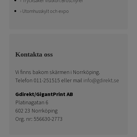
Trycksaker Visitkort Broschyrer
Utomhusskylt och expo
Kontakta oss
Vi finns bakom skärmen i Norrköping.
Telefon 011-251515 eller mail
info@gdirekt.se
Gdirekt/GigantPrint AB
Platinagatan 6
602 23 Norrköping
Org. nr: 556630-2773