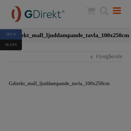
Fortsätt
till
innehållet
SEK kr
Gdirekt_mall_ljuddampande_tavla_100x250cm
dk DKK
Föregående
Gdirekt_mall_ljuddampande_tavla_100x250cm