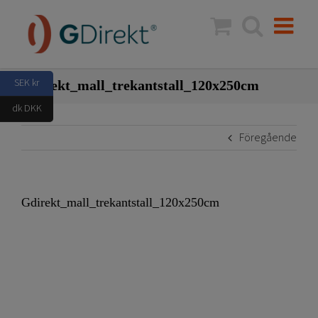
Fortsätt
till
innehållet
SEK kr
Gdirekt_mall_trekantstall_120x250cm
dk DKK
Föregående
Gdirekt_mall_trekantstall_120x250cm