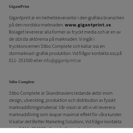
GigantPrint
Gigantprint är en helhetsleverantör i den grafiska branschen
på den nordiska marknaden.
www.gigantprint.se
.
Bolaget levererar alla former av tryckt media och är en av
de största aktörerna på marknaden. Vi ingår i
tryckkoncernen Stibo Complete och kallar oss en
stormarknad i grafisk produktion. Vid frågor kontakta oss på
011- 251500 eller
info@gigantprint.se
Stibo Complete
Stibo Complete är Skandinaviens ledande aktör inom
design, utveckling, produktion och distribution av fysiskt
marknadsföringsmaterial. Vår vision är att vi vill leverera
marknadsföring som skapar maximal effekt för våra kunder.
Vi kallar det Better Marketing Solutions. Vid frågor kontakta
oss på 011- 251500 eller
info@gigantprint.se