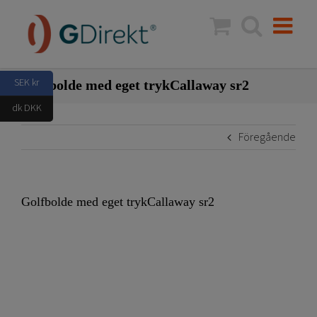
Fortsätt
till
innehållet
SEK kr
Golfbolde med eget trykCallaway sr2
dk DKK
Föregående
Golfbolde med eget trykCallaway sr2