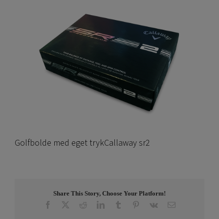
Golfbolde med eget trykCallaway sr2
Share This Story, Choose Your Platform!
Facebook
X
Reddit
LinkedIn
Tumblr
Pinterest
Vk
E-
post