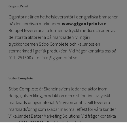
GigantPrint
Gigantprint är en helhetsleverantör i den grafiska branschen
på den nordiska marknaden.
www.gigantprint.se
.
Bolaget levererar alla former av tryckt media och är en av
de största aktörerna på marknaden. Vi ingår i
tryckkoncernen Stibo Complete och kallar oss en
stormarknad i grafisk produktion. Vid frågor kontakta oss på
011- 251500 eller
info@gigantprint.se
Stibo Complete
Stibo Complete är Skandinaviens ledande aktör inom
design, utveckling, produktion och distribution av fysiskt
marknadsföringsmaterial. Vår vision är att vi vill leverera
marknadsföring som skapar maximal effekt för våra kunder.
Vi kallar det Better Marketing Solutions. Vid frågor kontakta
oss på 011- 251500 eller
info@gigantprint.se