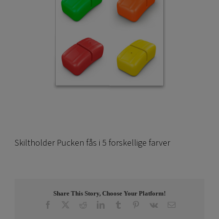
Skiltholder Pucken fås i 5 forskellige farver
Share This Story, Choose Your Platform!
Facebook
X
Reddit
LinkedIn
Tumblr
Pinterest
Vk
E-
post