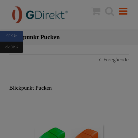
Fortsätt
till
innehållet
SEK kr
Blickpunkt Pucken
dk DKK
Föregående
Blickpunkt Pucken