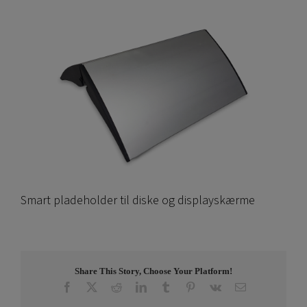
Smart pladeholder til diske og displayskærme
Share This Story, Choose Your Platform!
Facebook
X
Reddit
LinkedIn
Tumblr
Pinterest
Vk
E-
post