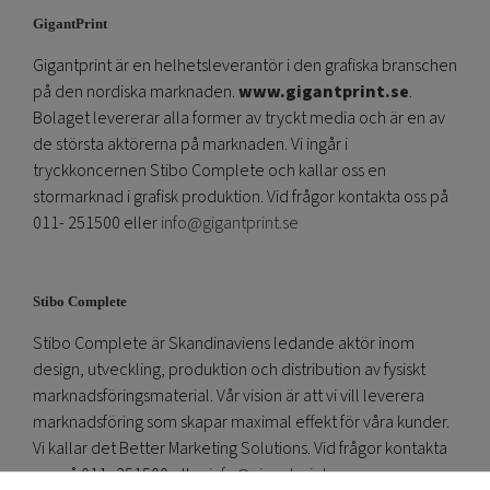
GigantPrint
Gigantprint är en helhetsleverantör i den grafiska branschen
på den nordiska marknaden.
www.gigantprint.se
.
Bolaget levererar alla former av tryckt media och är en av
de största aktörerna på marknaden. Vi ingår i
tryckkoncernen Stibo Complete och kallar oss en
stormarknad i grafisk produktion. Vid frågor kontakta oss på
011- 251500 eller
info@gigantprint.se
Stibo Complete
Stibo Complete är Skandinaviens ledande aktör inom
design, utveckling, produktion och distribution av fysiskt
marknadsföringsmaterial. Vår vision är att vi vill leverera
marknadsföring som skapar maximal effekt för våra kunder.
Vi kallar det Better Marketing Solutions. Vid frågor kontakta
oss på 011- 251500 eller
info@gigantprint.se