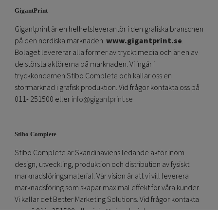
GigantPrint
Gigantprint är en helhetsleverantör i den grafiska branschen
på den nordiska marknaden.
www.gigantprint.se
.
Bolaget levererar alla former av tryckt media och är en av
de största aktörerna på marknaden. Vi ingår i
tryckkoncernen Stibo Complete och kallar oss en
stormarknad i grafisk produktion. Vid frågor kontakta oss på
011- 251500 eller
info@gigantprint.se
Stibo Complete
Stibo Complete är Skandinaviens ledande aktör inom
design, utveckling, produktion och distribution av fysiskt
marknadsföringsmaterial. Vår vision är att vi vill leverera
marknadsföring som skapar maximal effekt för våra kunder.
Vi kallar det Better Marketing Solutions. Vid frågor kontakta
oss på 011- 251500 eller
info@gigantprint.se