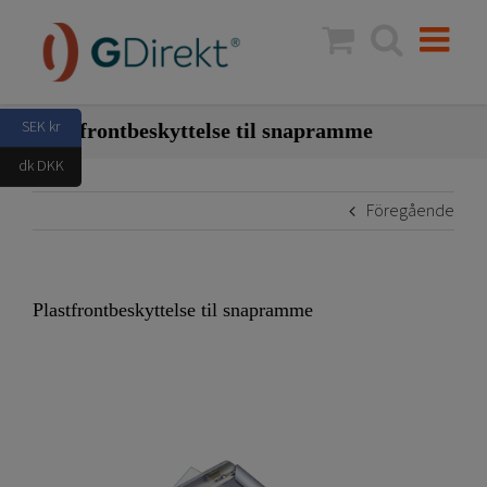
Fortsätt
till
innehållet
SEK kr
Plastfrontbeskyttelse til snapramme
dk DKK
Föregående
Plastfrontbeskyttelse til snapramme