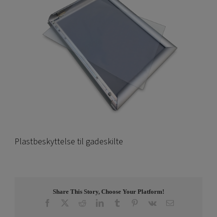
Plastbeskyttelse til gadeskilte
Share This Story, Choose Your Platform!
Facebook
X
Reddit
LinkedIn
Tumblr
Pinterest
Vk
E-
post