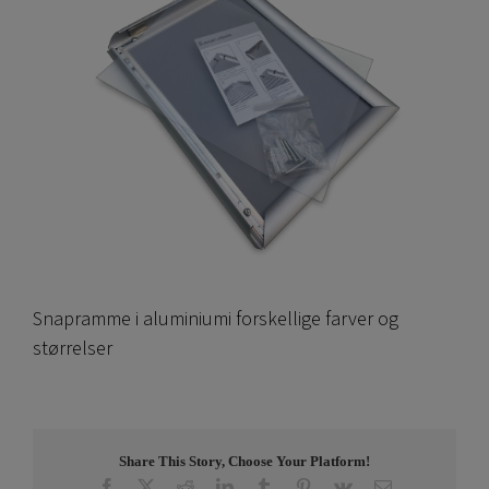
Snapramme i aluminiumi forskellige farver og
størrelser
Share This Story, Choose Your Platform!
Facebook
X
Reddit
LinkedIn
Tumblr
Pinterest
Vk
E-