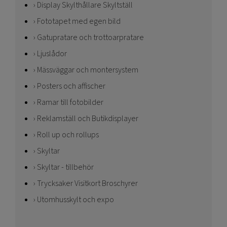
Display Skylthållare Skyltställ
Fototapet med egen bild
Gatupratare och trottoarpratare
Ljuslådor
Mässväggar och montersystem
Posters och affischer
Ramar till fotobilder
Reklamställ och Butikdisplayer
Roll up och rollups
Skyltar
Skyltar - tillbehör
Trycksaker Visitkort Broschyrer
Utomhusskylt och expo