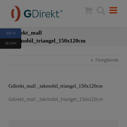
Fortsätt
till
innehållet
Gdirekt_mall
SEK kr
_takmobil_triangel_150x120cm
dk DKK
Föregående
Gdirekt_mall _takmobil_triangel_150x120cm
Gdirekt_mall _takmobil_triangel_150x120cm