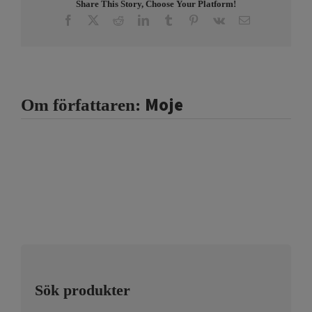
Share This Story, Choose Your Platform!
Facebook
X
Reddit
LinkedIn
Tumblr
Pinterest
Vk
E-
post
Moje
Om författaren:
Sök produkter