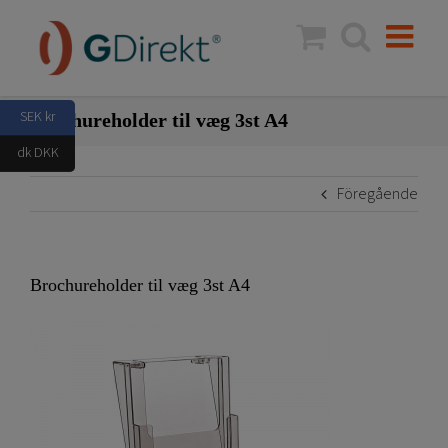
Fortsätt
till
innehållet
SEK kr
Brochureholder til væg 3st A4
dk DKK
Föregående
Brochureholder til væg 3st A4