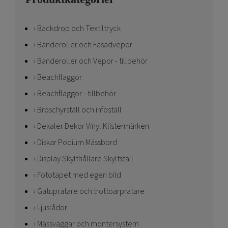
Backdrop och Textiltryck
Banderoller och Fasadvepor
Banderoller och Vepor - tillbehör
Beachflaggor
Beachflaggor - tillbehör
Broschyrställ och infoställ
Dekaler Dekor Vinyl Klistermärken
Diskar Podium Mässbord
Display Skylthållare Skyltställ
Fototapet med egen bild
Gatupratare och trottoarpratare
Ljuslådor
Mässväggar och montersystem