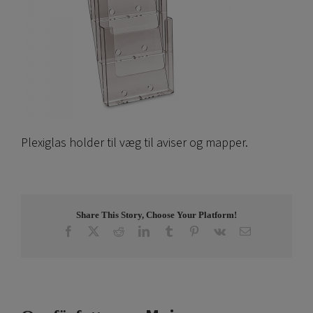
Plexiglas holder til væg til aviser og mapper.
Share This Story, Choose Your Platform!
Facebook
X
Reddit
LinkedIn
Tumblr
Pinterest
Vk
E-
post