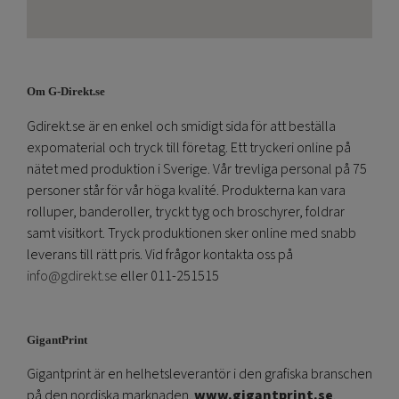
Om G-Direkt.se
Gdirekt.se är en enkel och smidigt sida för att beställa
expomaterial och tryck till företag. Ett tryckeri online på
nätet med produktion i Sverige. Vår trevliga personal på 75
personer står för vår höga kvalité. Produkterna kan vara
rolluper, banderoller, tryckt tyg och broschyrer, foldrar
samt visitkort. Tryck produktionen sker online med snabb
leverans till rätt pris. Vid frågor kontakta oss på
info@gdirekt.se
eller 011-251515
GigantPrint
Gigantprint är en helhetsleverantör i den grafiska branschen
på den nordiska marknaden.
www.gigantprint.se
.