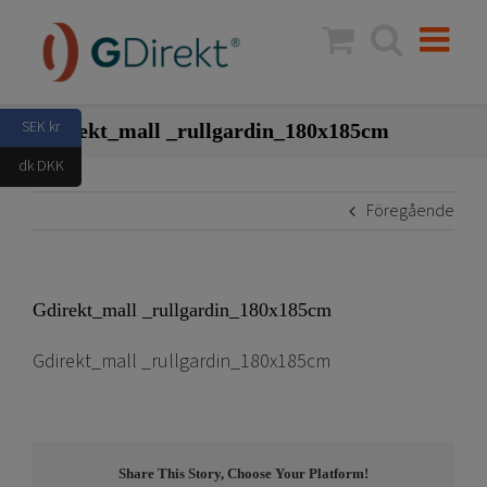
Fortsätt
till
innehållet
SEK kr
Gdirekt_mall _rullgardin_180x185cm
dk DKK
Föregående
Gdirekt_mall _rullgardin_180x185cm
Gdirekt_mall _rullgardin_180x185cm
Share This Story, Choose Your Platform!