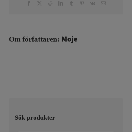
Facebook
X
Reddit
LinkedIn
Tumblr
Pinterest
Vk
E-
post
Moje
Om författaren:
Sök produkter