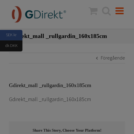
Fortsätt
till
innehållet
SEK kr
Gdirekt_mall _rullgardin_160x185cm
dk DKK
Föregående
Gdirekt_mall _rullgardin_160x185cm
Gdirekt_mall _rullgardin_160x185cm
Share This Story, Choose Your Platform!