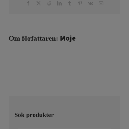
Facebook
X
Reddit
LinkedIn
Tumblr
Pinterest
Vk
E-
post
Moje
Om författaren:
Sök produkter