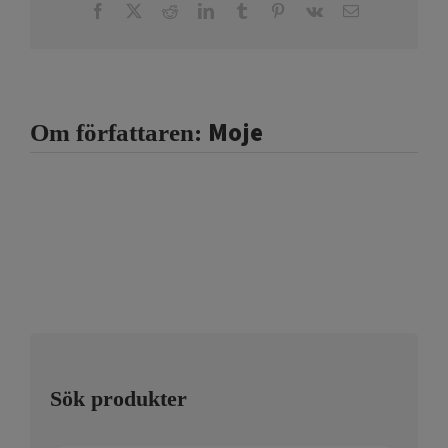
Facebook
X
Reddit
LinkedIn
Tumblr
Pinterest
Vk
E-
post
Moje
Om författaren:
Sök produkter