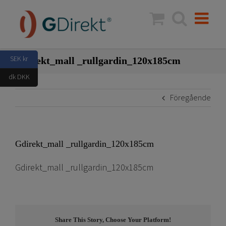
Fortsätt
till
innehållet
SEK kr
Gdirekt_mall _rullgardin_120x185cm
dk DKK
Föregående
Gdirekt_mall _rullgardin_120x185cm
Gdirekt_mall _rullgardin_120x185cm
Share This Story, Choose Your Platform!