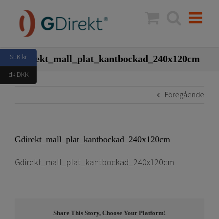
Fortsätt
till
innehållet
SEK kr
Gdirekt_mall_plat_kantbockad_240x120cm
dk DKK
Föregående
Gdirekt_mall_plat_kantbockad_240x120cm
Gdirekt_mall_plat_kantbockad_240x120cm
Share This Story, Choose Your Platform!