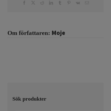
Facebook
X
Reddit
LinkedIn
Tumblr
Pinterest
Vk
E-
post
Moje
Om författaren:
Sök produkter