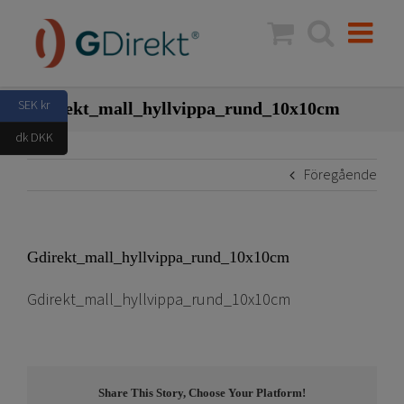
Fortsätt
till
innehållet
SEK kr
Gdirekt_mall_hyllvippa_rund_10x10cm
dk DKK
Föregående
Gdirekt_mall_hyllvippa_rund_10x10cm
Gdirekt_mall_hyllvippa_rund_10x10cm
Share This Story, Choose Your Platform!