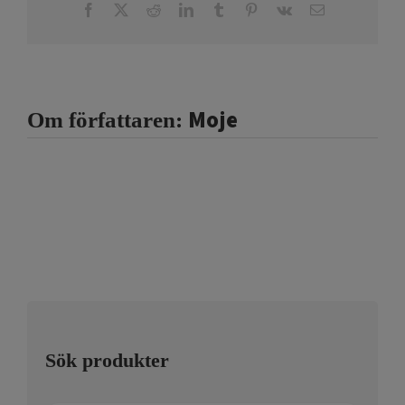
Facebook
X
Reddit
LinkedIn
Tumblr
Pinterest
Vk
E-
post
Moje
Om författaren:
Sök produkter