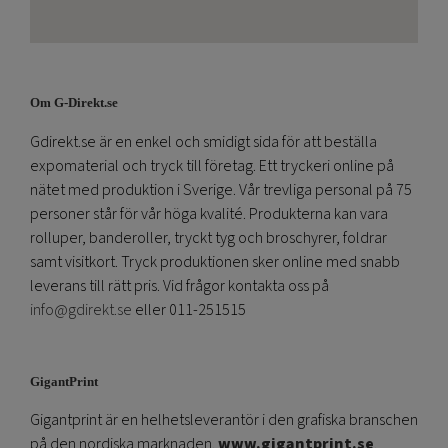
Om G-Direkt.se
Gdirekt.se är en enkel och smidigt sida för att beställa
expomaterial och tryck till företag. Ett tryckeri online på
nätet med produktion i Sverige. Vår trevliga personal på 75
personer står för vår höga kvalité. Produkterna kan vara
rolluper, banderoller, tryckt tyg och broschyrer, foldrar
samt visitkort. Tryck produktionen sker online med snabb
leverans till rätt pris. Vid frågor kontakta oss på
info@gdirekt.se
eller 011-251515
GigantPrint
Gigantprint är en helhetsleverantör i den grafiska branschen
på den nordiska marknaden.
www.gigantprint.se
.