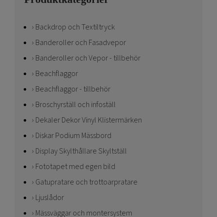
Backdrop och Textiltryck
Banderoller och Fasadvepor
Banderoller och Vepor - tillbehör
Beachflaggor
Beachflaggor - tillbehör
Broschyrställ och infoställ
Dekaler Dekor Vinyl Klistermärken
Diskar Podium Mässbord
Display Skylthållare Skyltställ
Fototapet med egen bild
Gatupratare och trottoarpratare
Ljuslådor
Mässväggar och montersystem