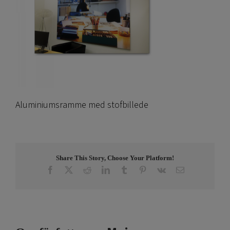
Aluminiumsramme med stofbillede
Share This Story, Choose Your Platform!
Facebook
X
Reddit
LinkedIn
Tumblr
Pinterest
Vk
E-
post