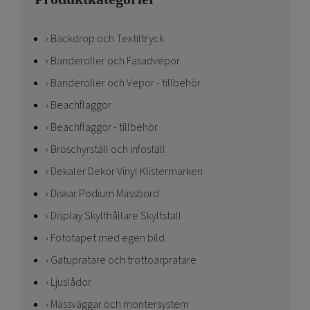
Backdrop och Textiltryck
Banderoller och Fasadvepor
Banderoller och Vepor - tillbehör
Beachflaggor
Beachflaggor - tillbehör
Broschyrställ och infoställ
Dekaler Dekor Vinyl Klistermärken
Diskar Podium Mässbord
Display Skylthållare Skyltställ
Fototapet med egen bild
Gatupratare och trottoarpratare
Ljuslådor
Mässväggar och montersystem