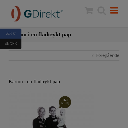
Fortsätt
till
innehållet
SEK kr
Karton i en fladtrykt pap
dk DKK
Föregående
Karton i en fladtrykt pap