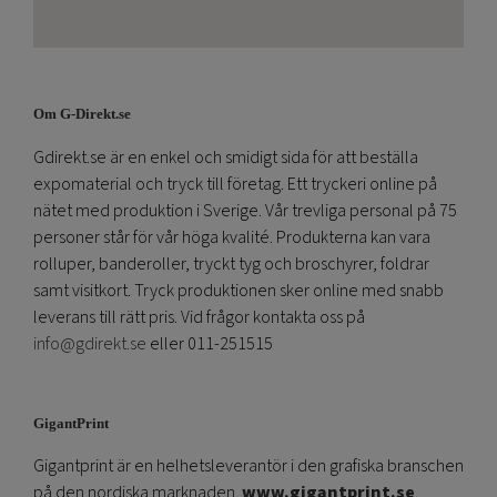
Om G-Direkt.se
Gdirekt.se är en enkel och smidigt sida för att beställa
expomaterial och tryck till företag. Ett tryckeri online på
nätet med produktion i Sverige. Vår trevliga personal på 75
personer står för vår höga kvalité. Produkterna kan vara
rolluper, banderoller, tryckt tyg och broschyrer, foldrar
samt visitkort. Tryck produktionen sker online med snabb
leverans till rätt pris. Vid frågor kontakta oss på
info@gdirekt.se
eller 011-251515
GigantPrint
Gigantprint är en helhetsleverantör i den grafiska branschen
på den nordiska marknaden.
www.gigantprint.se
.