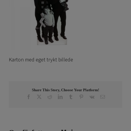
Karton med eget trykt billede
Share This Story, Choose Your Platform!
Facebook
X
Reddit
LinkedIn
Tumblr
Pinterest
Vk
E-
post