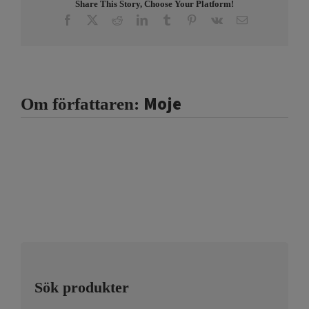
Share This Story, Choose Your Platform!
Facebook
X
Reddit
LinkedIn
Tumblr
Pinterest
Vk
E-
post
Moje
Om författaren:
Sök produkter