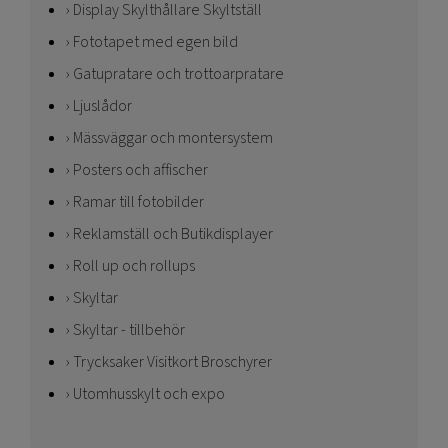
Display Skylthållare Skyltställ
Fototapet med egen bild
Gatupratare och trottoarpratare
Ljuslådor
Mässväggar och montersystem
Posters och affischer
Ramar till fotobilder
Reklamställ och Butikdisplayer
Roll up och rollups
Skyltar
Skyltar - tillbehör
Trycksaker Visitkort Broschyrer
Utomhusskylt och expo