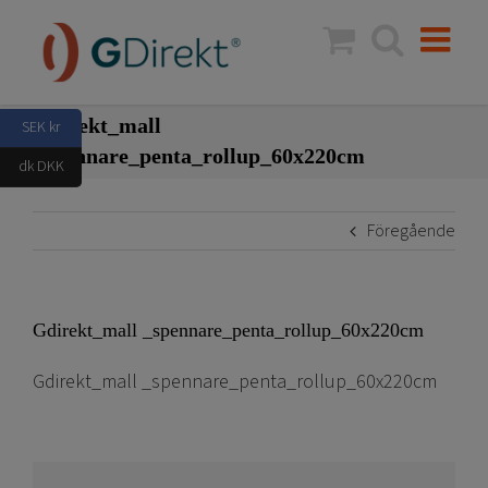
Fortsätt
till
innehållet
Gdirekt_mall
SEK kr
_spennare_penta_rollup_60x220cm
dk DKK
Föregående
Gdirekt_mall _spennare_penta_rollup_60x220cm
Gdirekt_mall _spennare_penta_rollup_60x220cm