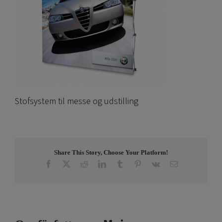
Stofsystem til messe og udstilling
Share This Story, Choose Your Platform!
Facebook
X
Reddit
LinkedIn
Tumblr
Pinterest
Vk
E-
post