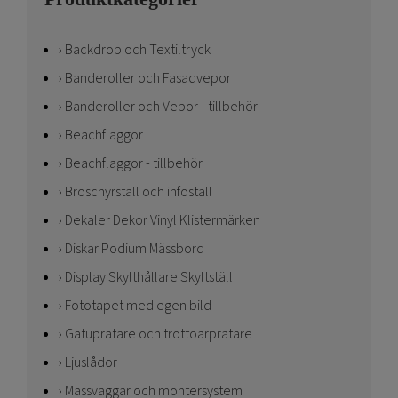
Backdrop och Textiltryck
Banderoller och Fasadvepor
Banderoller och Vepor - tillbehör
Beachflaggor
Beachflaggor - tillbehör
Broschyrställ och infoställ
Dekaler Dekor Vinyl Klistermärken
Diskar Podium Mässbord
Display Skylthållare Skyltställ
Fototapet med egen bild
Gatupratare och trottoarpratare
Ljuslådor
Mässväggar och montersystem