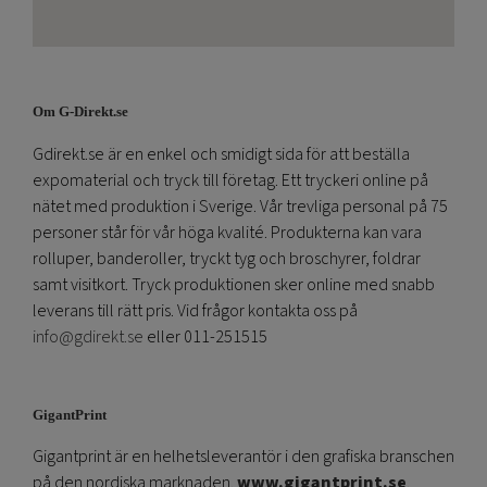
Om G-Direkt.se
Gdirekt.se är en enkel och smidigt sida för att beställa
expomaterial och tryck till företag. Ett tryckeri online på
nätet med produktion i Sverige. Vår trevliga personal på 75
personer står för vår höga kvalité. Produkterna kan vara
rolluper, banderoller, tryckt tyg och broschyrer, foldrar
samt visitkort. Tryck produktionen sker online med snabb
leverans till rätt pris. Vid frågor kontakta oss på
info@gdirekt.se
eller 011-251515
GigantPrint
Gigantprint är en helhetsleverantör i den grafiska branschen
på den nordiska marknaden.
www.gigantprint.se
.