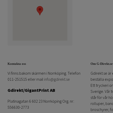
Kontakta oss
Om G-Direkt.se
Vi finns bakom skärmen i Norrköping. Telefon
Gdirekt.se är 
011-251515 eller mail
info@gdirekt.se
beställa expom
Ett tryckeri 
Gdirekt/GigantPrint AB
Sverige. Vår 
står för vår h
Platinagatan 6 602 23 Norrköping Org. nr:
rolluper, band
556630-2773
broschyrer, fo