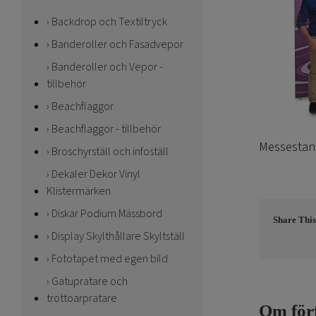
Backdrop och Textiltryck
Banderoller och Fasadvepor
Banderoller och Vepor -
tillbehör
Beachflaggor
Beachflaggor - tillbehör
Messestand
Broschyrställ och infoställ
Dekaler Dekor Vinyl
Klistermärken
Diskar Podium Mässbord
Share This
Display Skylthållare Skyltställ
Fototapet med egen bild
Gatupratare och
trottoarpratare
Om för