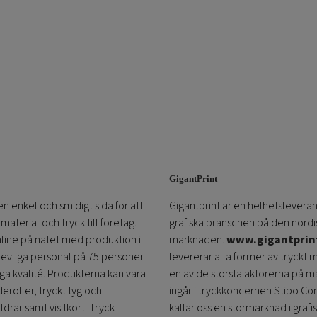
GigantPrint
en enkel och smidigt sida för att
Gigantprint är en helhetsleveran
aterial och tryck till företag.
grafiska branschen på den nordi
online på nätet med produktion i
marknaden.
www.gigantprin
trevliga personal på 75 personer
levererar alla former av tryckt 
öga kvalité. Produkterna kan vara
en av de största aktörerna på m
eroller, tryckt tyg och
ingår i tryckkoncernen Stibo C
ldrar samt visitkort. Tryck
kallar oss en stormarknad i grafi