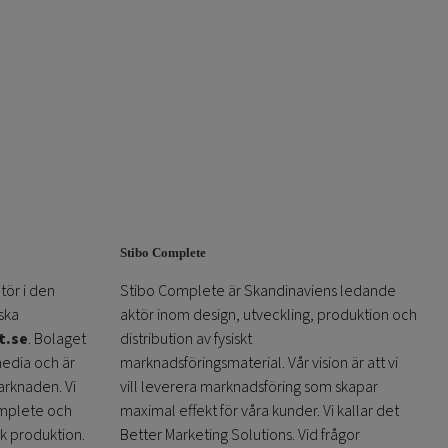
Stibo Complete
tör i den
Stibo Complete är Skandinaviens ledande
ska
aktör inom design, utveckling, produktion och
t.se
. Bolaget
distribution av fysiskt
media och är
marknadsföringsmaterial. Vår vision är att vi
arknaden. Vi
vill leverera marknadsföring som skapar
omplete och
maximal effekt för våra kunder. Vi kallar det
sk produktion.
Better Marketing Solutions. Vid frågor