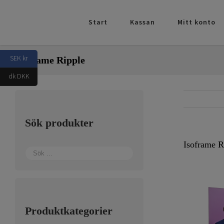
Fortsätt
till
Start
Kassan
Mitt konto
innehållet
SEK kr
Isoframe Ripple
dk DKK
Sök produkter
Isoframe R
Produktkategorier