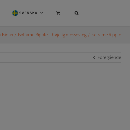
SVENSKA
rtsidan
Isoframe Ripple – bøjelig messevæg
Isoframe Ripple
Föregående