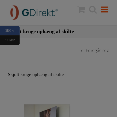
Fortsätt
till
innehållet
SEK kr
Skjult kroge ophæng af skilte
dk DKK
Föregående
Skjult kroge ophæng af skilte