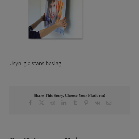
Usynlig distans beslag
Share This Story, Choose Your Platform!
Facebook
X
Reddit
LinkedIn
Tumblr
Pinterest
Vk
E-
post