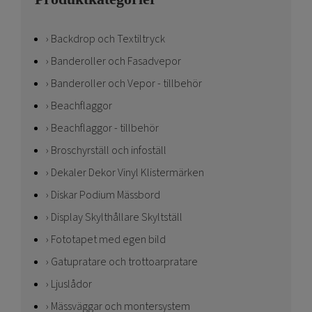
Backdrop och Textiltryck
Banderoller och Fasadvepor
Banderoller och Vepor - tillbehör
Beachflaggor
Beachflaggor - tillbehör
Broschyrställ och infoställ
Dekaler Dekor Vinyl Klistermärken
Diskar Podium Mässbord
Display Skylthållare Skyltställ
Fototapet med egen bild
Gatupratare och trottoarpratare
Ljuslådor
Mässväggar och montersystem