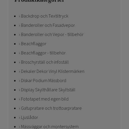
Backdrop och Textiltryck
Banderoller och Fasadvepor
Banderoller och Vepor - tillbehör
Beachflaggor
Beachflaggor - tillbehör
Broschyrställ och infoställ
Dekaler Dekor Vinyl Klistermärken
Diskar Podium Mässbord
Display Skylthållare Skyltställ
Fototapet med egen bild
Gatupratare och trottoarpratare
Ljuslådor
Mässväggar och montersystem