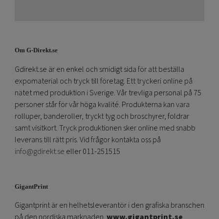
Om G-Direkt.se
Gdirekt.se är en enkel och smidigt sida för att beställa
expomaterial och tryck till företag. Ett tryckeri online på
nätet med produktion i Sverige. Vår trevliga personal på 75
personer står för vår höga kvalité. Produkterna kan vara
rolluper, banderoller, tryckt tyg och broschyrer, foldrar
samt visitkort. Tryck produktionen sker online med snabb
leverans till rätt pris. Vid frågor kontakta oss på
info@gdirekt.se
eller 011-251515
GigantPrint
Gigantprint är en helhetsleverantör i den grafiska branschen
på den nordiska marknaden.
www.gigantprint.se
.