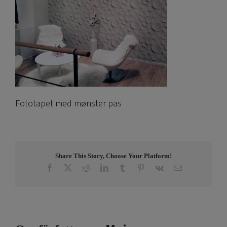
Fototapet med mønster pas
Share This Story, Choose Your Platform!
Facebook
X
Reddit
LinkedIn
Tumblr
Pinterest
Vk
E-
post