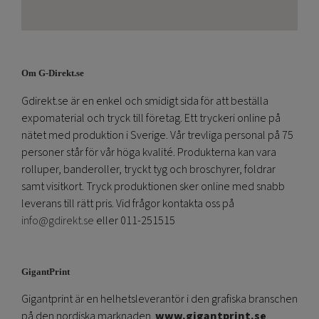
Om G-Direkt.se
Gdirekt.se är en enkel och smidigt sida för att beställa
expomaterial och tryck till företag. Ett tryckeri online på
nätet med produktion i Sverige. Vår trevliga personal på 75
personer står för vår höga kvalité. Produkterna kan vara
rolluper, banderoller, tryckt tyg och broschyrer, foldrar
samt visitkort. Tryck produktionen sker online med snabb
leverans till rätt pris. Vid frågor kontakta oss på
info@gdirekt.se
eller 011-251515
GigantPrint
Gigantprint är en helhetsleverantör i den grafiska branschen
på den nordiska marknaden.
www.gigantprint.se
.