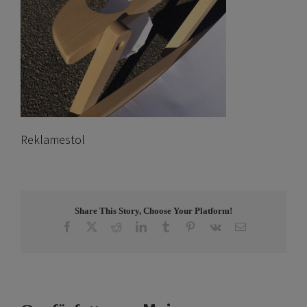
Reklamestol
Share This Story, Choose Your Platform!
Facebook
X
Reddit
LinkedIn
Tumblr
Pinterest
Vk
E-
post