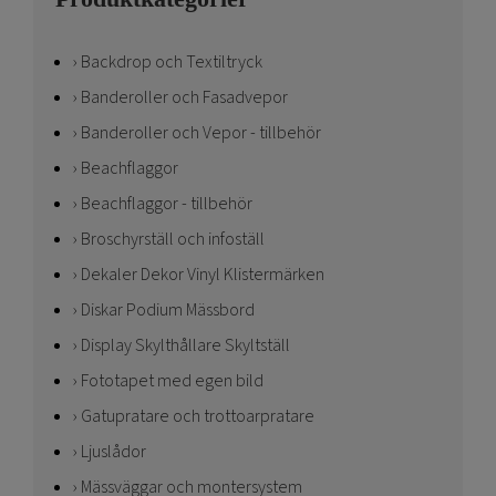
Backdrop och Textiltryck
Banderoller och Fasadvepor
Banderoller och Vepor - tillbehör
Beachflaggor
Beachflaggor - tillbehör
Broschyrställ och infoställ
Dekaler Dekor Vinyl Klistermärken
Diskar Podium Mässbord
Display Skylthållare Skyltställ
Fototapet med egen bild
Gatupratare och trottoarpratare
Ljuslådor
Mässväggar och montersystem