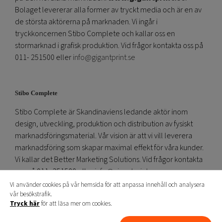
Bolaget levererar alla former av tryckt media och är en av
de största aktörerna på marknaden. Vi ingår i
tryckkoncernen Stibo Complete och kallar oss en
stormarknad i grafisk produktion. Vid frågor kontakta oss på
011- 251500 eller
info@gigantprint.se
Stibo Complete
Stibo Complete är Skandinaviens ledande aktör inom
design, utveckling, produktion och distribution av fysiskt
marknadsföringsmaterial. Vår vision är att vi vill leverera
marknadsföring som skapar maximal effekt för våra kunder.
Vi kallar det Better Marketing Solutions. Vid frågor kontakta
oss på 011- 251500 eller
info@gigantprint.se
www.stibocomplete.com
Vi använder cookies på vår hemsida för att anpassa innehåll och analysera
vår besökstrafik.
Tryck här
för att läsa mer om cookies.