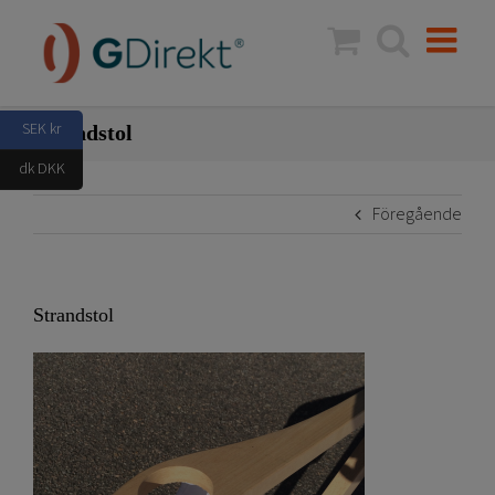
Fortsätt
till
innehållet
SEK kr
Strandstol
dk DKK
Föregående
Strandstol