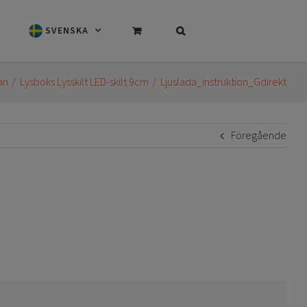
SVENSKA
an
Lysboks Lysskilt LED-skilt 9cm
Ljuslada_instruktion_Gdirekt
Föregående