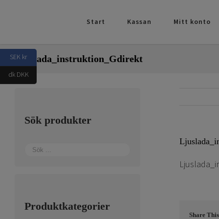
Fortsätt
till
Start
Kassan
Mitt konto
innehållet
SEK kr
Ljuslada_instruktion_Gdirekt
dk DKK
Sök produkter
Ljuslada_i
Ljuslada_i
Produktkategorier
Share This