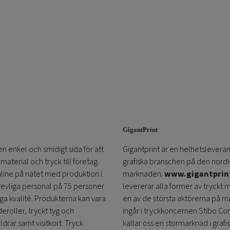
GigantPrint
en enkel och smidigt sida för att
Gigantprint är en helhetsleveran
aterial och tryck till företag.
grafiska branschen på den nordi
online på nätet med produktion i
marknaden.
www.gigantprin
trevliga personal på 75 personer
levererar alla former av tryckt 
öga kvalité. Produkterna kan vara
en av de största aktörerna på m
eroller, tryckt tyg och
ingår i tryckkoncernen Stibo C
ldrar samt visitkort. Tryck
kallar oss en stormarknad i grafi