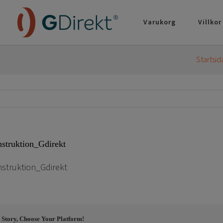
Varukorg
Villkor
Startsid
nstruktion_Gdirekt
nstruktion_Gdirekt
 Story, Choose Your Platform!