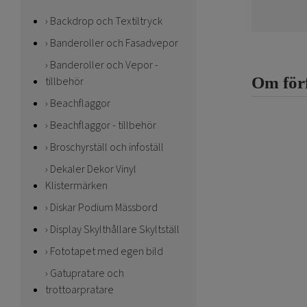
Backdrop och Textiltryck
Banderoller och Fasadvepor
Banderoller och Vepor -
Om för
tillbehör
Beachflaggor
Beachflaggor - tillbehör
Broschyrställ och infoställ
Dekaler Dekor Vinyl
Klistermärken
Diskar Podium Mässbord
Display Skylthållare Skyltställ
Fototapet med egen bild
Gatupratare och
trottoarpratare