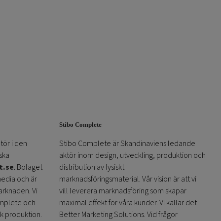
Stibo Complete
tör i den
Stibo Complete är Skandinaviens ledande
ska
aktör inom design, utveckling, produktion och
t.se
. Bolaget
distribution av fysiskt
media och är
marknadsföringsmaterial. Vår vision är att vi
arknaden. Vi
vill leverera marknadsföring som skapar
omplete och
maximal effekt för våra kunder. Vi kallar det
sk produktion.
Better Marketing Solutions. Vid frågor