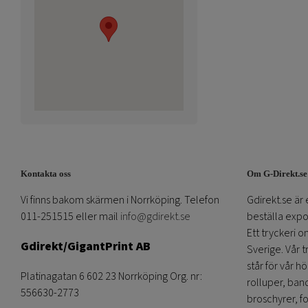
Kontakta oss
Om G-Direkt.se
Vi finns bakom skärmen i Norrköping. Telefon
Gdirekt.se är 
011-251515 eller mail
info@gdirekt.se
beställa expom
Ett tryckeri 
Gdirekt/GigantPrint AB
Sverige. Vår 
står för vår h
Platinagatan 6 602 23 Norrköping Org. nr:
rolluper, band
556630-2773
broschyrer, fo