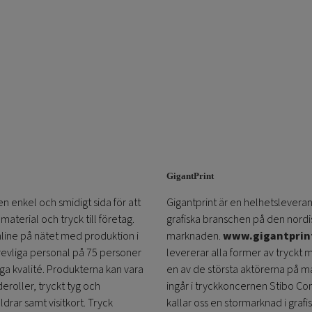
GigantPrint
en enkel och smidigt sida för att
Gigantprint är en helhetsleveran
aterial och tryck till företag.
grafiska branschen på den nordi
online på nätet med produktion i
marknaden.
www.gigantprin
trevliga personal på 75 personer
levererar alla former av tryckt 
öga kvalité. Produkterna kan vara
en av de största aktörerna på m
eroller, tryckt tyg och
ingår i tryckkoncernen Stibo C
ldrar samt visitkort. Tryck
kallar oss en stormarknad i grafi