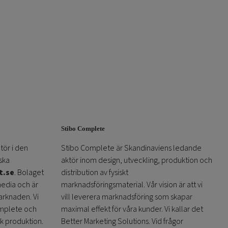
Stibo Complete
tör i den
Stibo Complete är Skandinaviens ledande
ska
aktör inom design, utveckling, produktion och
t.se
. Bolaget
distribution av fysiskt
media och är
marknadsföringsmaterial. Vår vision är att vi
arknaden. Vi
vill leverera marknadsföring som skapar
omplete och
maximal effekt för våra kunder. Vi kallar det
sk produktion.
Better Marketing Solutions. Vid frågor