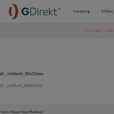
Varukorg
Villkor
Startsidan
Visit
all _visitkort_90x55mm
ll _visitkort_90x55mm
 Story, Choose Your Platform!