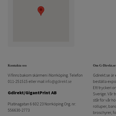
Kontakta oss
Om G-Direkt.se
Vi finns bakom skärmen i Norrköping. Telefon
Gdirekt.se är 
011-251515 eller mail
info@gdirekt.se
beställa expom
Ett tryckeri 
Gdirekt/GigantPrint AB
Sverige. Vår 
står för vår h
Platinagatan 6 602 23 Norrköping Org. nr:
rolluper, band
556630-2773
broschyrer, fo