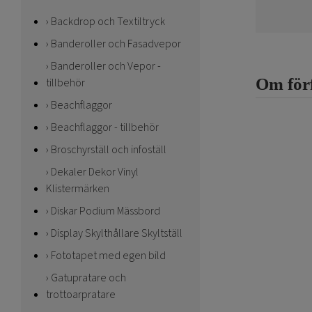
Backdrop och Textiltryck
Banderoller och Fasadvepor
Banderoller och Vepor -
Om för
tillbehör
Beachflaggor
Beachflaggor - tillbehör
Broschyrställ och infoställ
Dekaler Dekor Vinyl
Klistermärken
Diskar Podium Mässbord
Display Skylthållare Skyltställ
Fototapet med egen bild
Gatupratare och
trottoarpratare