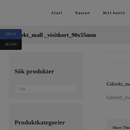
Fortsätt
till
Start
Kassan
Mitt konto
innehållet
SEK kr
Gdirekt_mall _visitkort_90x55mm
dk DKK
Sök produkter
Gdirekt_m
Gdirekt_ma
Produktkategorier
Share This