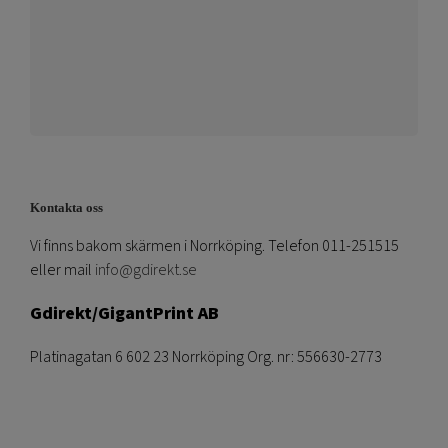
Kontakta oss
Vi finns bakom skärmen i Norrköping. Telefon 011-251515
eller mail
info@gdirekt.se
Gdirekt/GigantPrint AB
Platinagatan 6 602 23 Norrköping Org. nr: 556630-2773