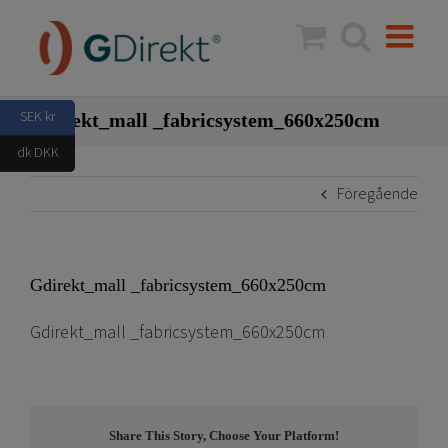
Fortsätt
till
innehållet
SEK kr
Gdirekt_mall _fabricsystem_660x250cm
dk DKK
Föregående
Gdirekt_mall _fabricsystem_660x250cm
Gdirekt_mall _fabricsystem_660x250cm
Share This Story, Choose Your Platform!