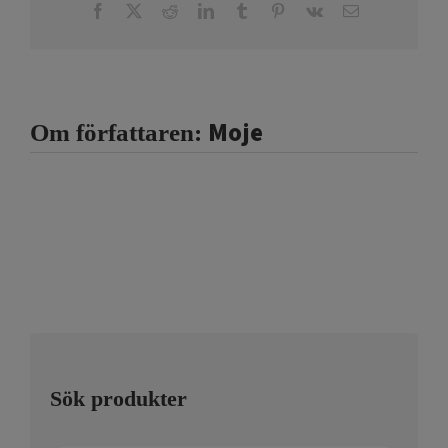
Facebook
X
Reddit
LinkedIn
Tumblr
Pinterest
Vk
E-
post
Moje
Om författaren:
Sök produkter