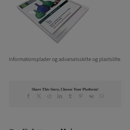
Informationsplader og advarselsskilte og plastslilte
Share This Story, Choose Your Platform!
Facebook
X
Reddit
LinkedIn
Tumblr
Pinterest
Vk
E-
post