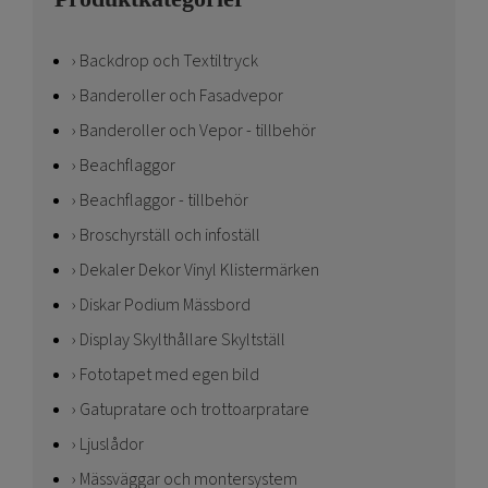
Backdrop och Textiltryck
Banderoller och Fasadvepor
Banderoller och Vepor - tillbehör
Beachflaggor
Beachflaggor - tillbehör
Broschyrställ och infoställ
Dekaler Dekor Vinyl Klistermärken
Diskar Podium Mässbord
Display Skylthållare Skyltställ
Fototapet med egen bild
Gatupratare och trottoarpratare
Ljuslådor
Mässväggar och montersystem