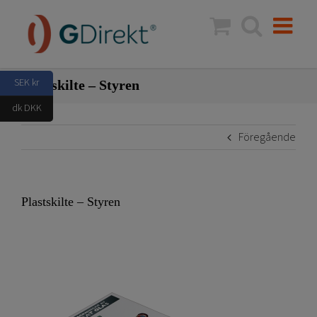
Fortsätt
till
innehållet
SEK kr
Plastskilte – Styren
dk DKK
Föregående
Plastskilte – Styren