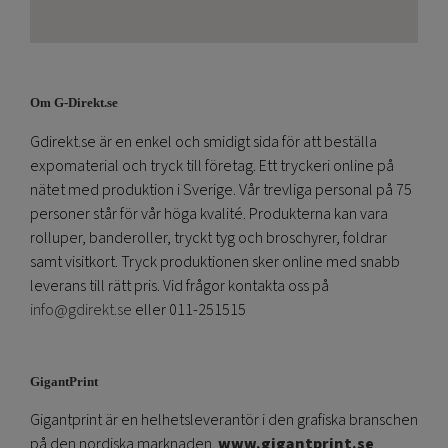
Om G-Direkt.se
Gdirekt.se är en enkel och smidigt sida för att beställa
expomaterial och tryck till företag. Ett tryckeri online på
nätet med produktion i Sverige. Vår trevliga personal på 75
personer står för vår höga kvalité. Produkterna kan vara
rolluper, banderoller, tryckt tyg och broschyrer, foldrar
samt visitkort. Tryck produktionen sker online med snabb
leverans till rätt pris. Vid frågor kontakta oss på
info@gdirekt.se
eller 011-251515
GigantPrint
Gigantprint är en helhetsleverantör i den grafiska branschen
på den nordiska marknaden.
www.gigantprint.se
.