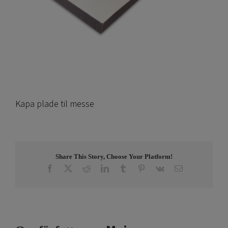
Kapa plade til messe
Share This Story, Choose Your Platform!
Facebook
X
Reddit
LinkedIn
Tumblr
Pinterest
Vk
E-
post