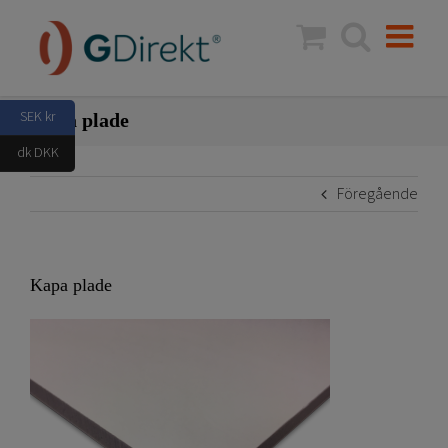
Fortsätt
till
innehållet
SEK kr
Kapa plade
dk DKK
Föregående
Kapa plade