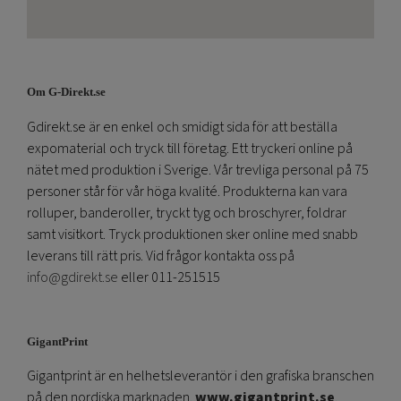
Om G-Direkt.se
Gdirekt.se är en enkel och smidigt sida för att beställa
expomaterial och tryck till företag. Ett tryckeri online på
nätet med produktion i Sverige. Vår trevliga personal på 75
personer står för vår höga kvalité. Produkterna kan vara
rolluper, banderoller, tryckt tyg och broschyrer, foldrar
samt visitkort. Tryck produktionen sker online med snabb
leverans till rätt pris. Vid frågor kontakta oss på
info@gdirekt.se
eller 011-251515
GigantPrint
Gigantprint är en helhetsleverantör i den grafiska branschen
på den nordiska marknaden.
www.gigantprint.se
.