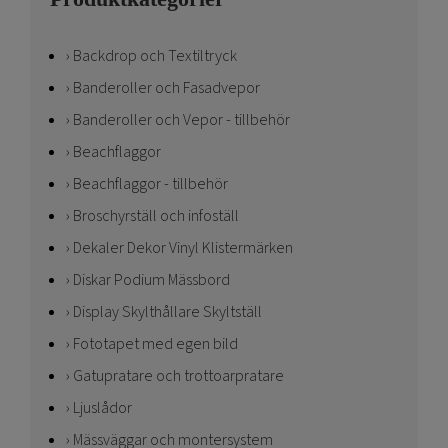
Backdrop och Textiltryck
Banderoller och Fasadvepor
Banderoller och Vepor - tillbehör
Beachflaggor
Beachflaggor - tillbehör
Broschyrställ och infoställ
Dekaler Dekor Vinyl Klistermärken
Diskar Podium Mässbord
Display Skylthållare Skyltställ
Fototapet med egen bild
Gatupratare och trottoarpratare
Ljuslådor
Mässväggar och montersystem