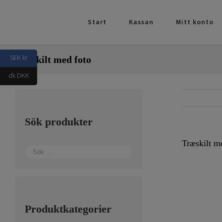
Fortsätt
till
Start
Kassan
Mitt konto
innehållet
SEK kr
Træskilt med foto
dk DKK
Sök produkter
Træskilt m
Produktkategorier