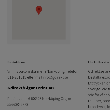
Kontakta oss
Om G-Direkt.se
Vi finns bakom skärmen i Norrköping. Telefon
Gdirekt.se är 
011-251515 eller mail
info@gdirekt.se
beställa expom
Ett tryckeri 
Gdirekt/GigantPrint AB
Sverige. Vår 
står för vår h
Platinagatan 6 602 23 Norrköping Org. nr:
rolluper, band
556630-2773
broschyrer, fo