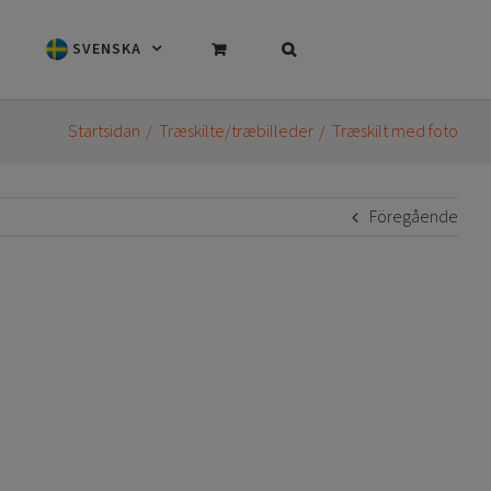
SVENSKA
Startsidan
Træskilte/træbilleder
Træskilt med foto
Föregående