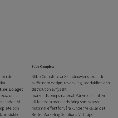
Stibo Complete
tör i den
Stibo Complete är Skandinaviens ledande
ska
aktör inom design, utveckling, produktion och
t.se
. Bolaget
distribution av fysiskt
media och är
marknadsföringsmaterial. Vår vision är att vi
arknaden. Vi
vill leverera marknadsföring som skapar
omplete och
maximal effekt för våra kunder. Vi kallar det
sk produktion.
Better Marketing Solutions. Vid frågor