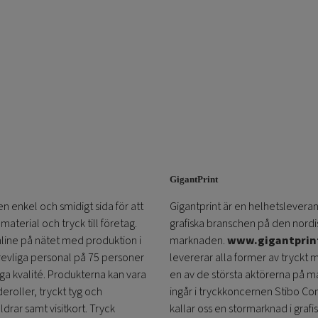
GigantPrint
en enkel och smidigt sida för att
Gigantprint är en helhetsleveran
aterial och tryck till företag.
grafiska branschen på den nordi
online på nätet med produktion i
marknaden.
www.gigantprin
trevliga personal på 75 personer
levererar alla former av tryckt 
öga kvalité. Produkterna kan vara
en av de största aktörerna på m
eroller, tryckt tyg och
ingår i tryckkoncernen Stibo C
ldrar samt visitkort. Tryck
kallar oss en stormarknad i grafi