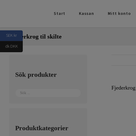
Fortsätt
till
Start
Kassan
Mitt konto
innehållet
SEK kr
Fjederkrog til skilte
dk DKK
Sök produkter
Fjederkrog 
Produktkategorier