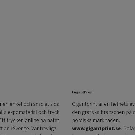
GigantPrint
r en enkel och smidigt sida
Gigantprint är en helhetslev
älla expomaterial och tryck
den grafiska branschen på 
 Ett tryckeri online på nätet
nordiska marknaden.
on i Sverige. Vår trevliga
www.gigantprint.se
. Bola