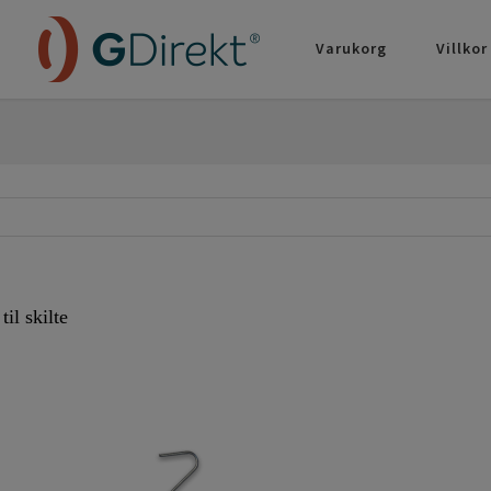
Varukorg
Villkor
til skilte