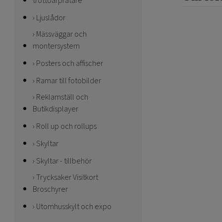
trottoarpratare
Ljuslådor
Mässväggar och
montersystem
Posters och affischer
Ramar till fotobilder
Reklamställ och
Butikdisplayer
Roll up och rollups
Skyltar
Skyltar - tillbehör
Trycksaker Visitkort
Broschyrer
Utomhusskylt och expo