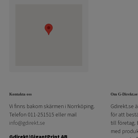
Kontakta oss
Om G-Direkt.se
Vi finns bakom skärmen i Norrköping.
Gdirekt.se ä
Telefon 011-251515 eller mail
för att best
info@gdirekt.se
till företag.
med produkti
Gdirekt/GigantPrint AB